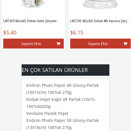
LM7292 Müzikli Dönen Atlı Karınca Çerçeve
 Müzikli Dönen Gemi Çerçeve
40
$6.15
$5
Sepete Ekle
Sepete Ekle
EN ÇOK SATILAN ÜRÜNLER
Endron Photo Paper 4R Glossy-Parlak
(10X15cm) 100'lük 270g
Kodak Inkjet Kağıt 4R Parlak (10x15-
100'lük)260g
Vesikalık Plastik Poşet
Endron Photo Paper 5R Glossy-Parlak
(13X18cm) 100'lük 270g