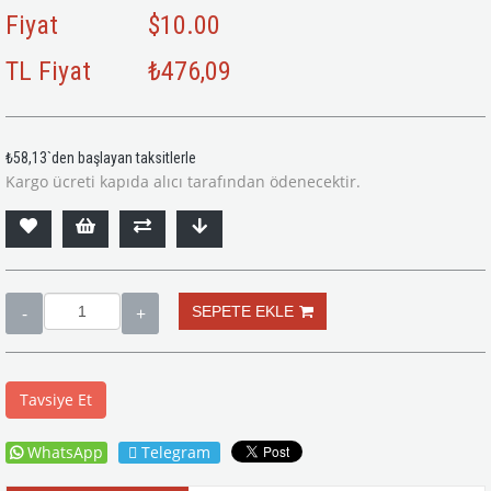
Fiyat
$10.00
TL Fiyat
₺476,09
₺58,13
`den başlayan taksitlerle
Kargo ücreti kapıda alıcı tarafından ödenecektir.
Tavsiye Et
WhatsApp
Telegram