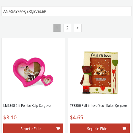
ANASAYFA
>
ÇERÇEVELER
1
2
>
LM7368 2'li Pembe Kalp Çerçeve
TF3350 Fall in love Yeşil Kalpli Çerçeve
$3.10
$4.65
Sepete Ekle
Sepete Ekle