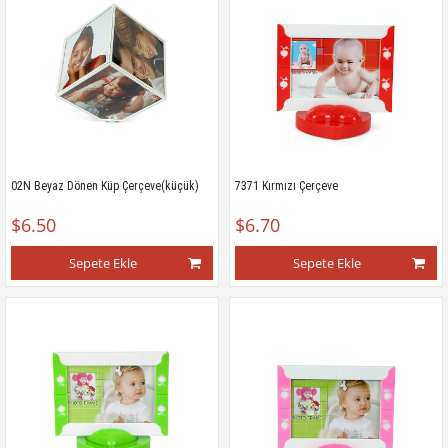
02N Beyaz Dönen Küp Çerçeve(küçük)
7371 Kırmızı Çerçeve
$6.50
$6.70
Sepete Ekle
Sepete Ekle