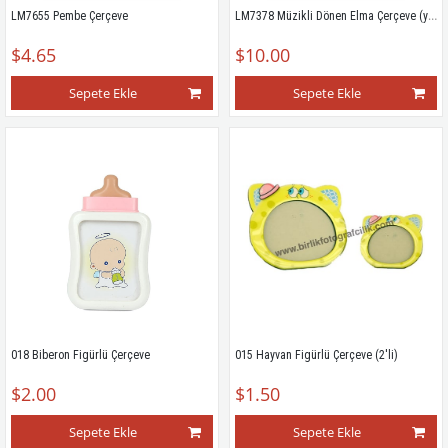
LM7378 Müzikli Dönen Elma Çerçeve (yeşil)
LM7655 Pembe Çerçeve
$4.65
$10.00
Sepete Ekle
Sepete Ekle
018 Biberon Figürlü Çerçeve
015 Hayvan Figürlü Çerçeve (2'li)
$2.00
$1.50
Sepete Ekle
Sepete Ekle