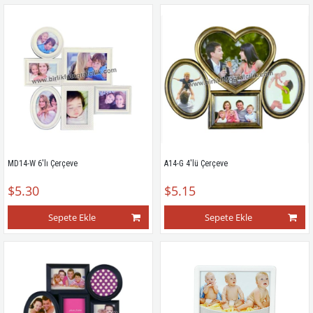
MD14-W 6'lı Çerçeve
A14-G 4'lü Çerçeve
$5.30
$5.15
Sepete Ekle
Sepete Ekle