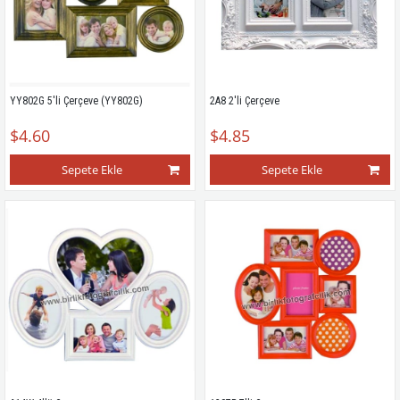
YY802G 5'li Çerçeve (YY802G)
2A8 2'li Çerçeve
$4.60
$4.85
Sepete Ekle
Sepete Ekle