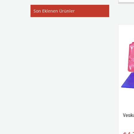
Son Eklenen Ürünler
Vesika