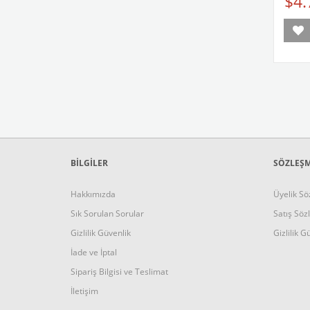
$4.
BİLGİLER
SÖZLEŞ
Hakkımızda
Üyelik Sö
Sık Sorulan Sorular
Satış Söz
Gizlilik Güvenlik
Gizlilik G
İade ve İptal
Sipariş Bilgisi ve Teslimat
İletişim