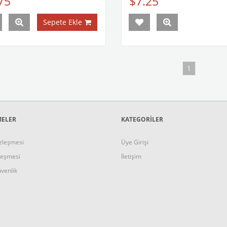
75
$7.25
Sepete Ekle
1
MELER
KATEGORİLER
zleşmesi
Üye Girişi
leşmesi
İletişim
üvenlik