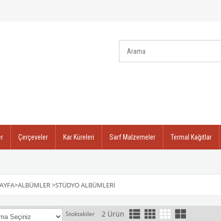
r
Çerçeveler
Kar Küreleri
Sarf Malzemeler
Termal Kağıtlar
AYFA
>
ALBÜMLER
>
STÜDYO ALBÜMLERI
2 Ürün
Stoktakiler