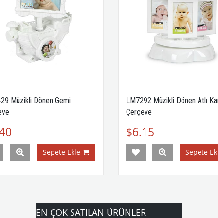
9 Müzikli Dönen Gemi
LM7292 Müzikli Dönen Atlı Kar
eve
Çerçeve
40
$6.15
Sepete Ekle
Sepete Ekl
EN ÇOK SATILAN ÜRÜNLER