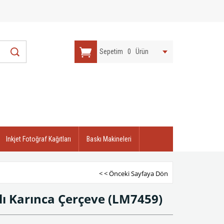
Sepetim
0
Ürün
Inkjet Fotoğraf Kağıtları
Baskı Makineleri
< < Önceki Sayfaya Dön
ı Karınca Çerçeve
(LM7459)