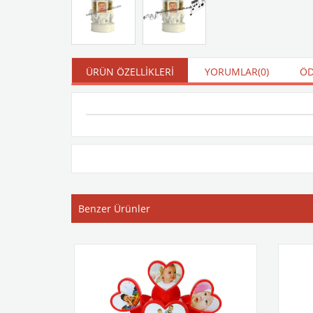
ÜRÜN ÖZELLIKLERI
YORUMLAR
(0)
ÖD
Benzer Ürünler