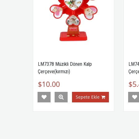
LM7378 Müzikli Dönen Kalp
LM742
Çerçeve(kırmızı)
Çerç
$10.00
$5.
Ekle
Sepete Ekle