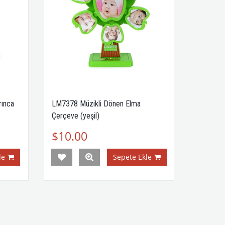
ınca
LM7378 Müzikli Dönen Elma
Çerçeve (yeşil)
$10.00
e
Sepete Ekle