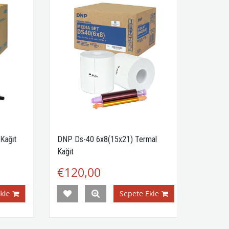
ağıt
DNP Ds-40 6x8(15x21) Termal
Kağıt
€120,00
e
Sepete Ekle