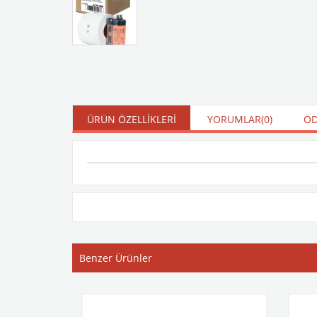
ÜRÜN ÖZELLIKLERI
YORUMLAR
(0)
ÖD
Benzer Ürünler