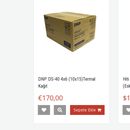
 Kağıt
DNP DS-40 4x6 (10x15)Termal
Hiti 
Kağıt
(Eski 
€170,00
$13
Ekle
Sepete Ekle