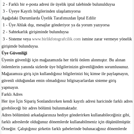
2 - Farklı bir e-posta adresi ile üyelik iptal talebinde bulunulduysa
3 - Üyeye Kayıtlı bilgilerinden ulaşılamıyorsa
Aşağıdaki Durumlarda Üyelik Tarafımızdan İptal Edilir
1 - Üye Ahlak dışı, mesajlar gönderiyor ya da yorum yazıyorsa
2 - Sahtekarlık girişiminde bulunduysa
3 - Sisteme veya
www.birlikfotografcilik.com
ismine zarar vermeye yönelik
girişimde bulunduysa.
Üye Güvenliği
Üyenin güvenliği için mağazamızda her türlü önlem alınmıştır. Bu alınan
önlemlerin yanında sizlerde üye bilgilerinizin güvenliğinden sorumlusunuz.
Mağazamıza giriş için kullandığınız bilgilerinizi hiç kimse ile paylaşmayın,
güvenli olduğundan emin olmadığınız bilgisayarlardan sisteme giriş
yapmayın.
Farklı Adres
Her üye İçin Sipariş Sonlandırırken kendi kayıtlı adresi haricinde farklı adres
girebileceği bir adres bölümü bulunmaktadır.
Adres bölümünü arkadaşlarınıza hediye gönderirken kullanabileceğiniz gibi,
farklı adreslerde olduğunuz dönemlerde kullanabilmeniz için düşünülmüştür.
Örneğin: Çalıştığınız şirketin farklı şubelerinde bulunacağınız dönemlerde