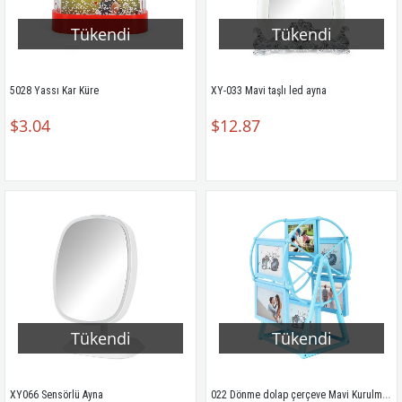
Tükendi
Tükendi
5028 Yassı Kar Küre
XY-033 Mavi taşlı led ayna
$3.04
$12.87
Tükendi
Tükendi
022 Dönme dolap çerçeve Mavi Kurulmamış
XY066 Sensörlü Ayna