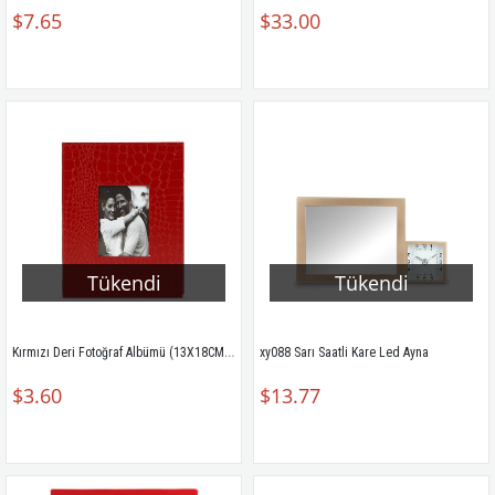
$7.65
$33.00
Tükendi
Tükendi
Kırmızı Deri Fotoğraf Albümü (13X18CM) 57100
xy088 Sarı Saatli Kare Led Ayna
$3.60
$13.77