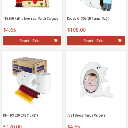
TF3350 Fall in love Yeşil Kalpli Çerçeve
Kodak Kit 305/6R Termal Kağıt
$4.65
$108.00
Sepete Ekle
Sepete Ekle
DNP DS 620 6X8 (15X21)
7334 Beyaz Yunus Çerçeve
€120,00
$4.65