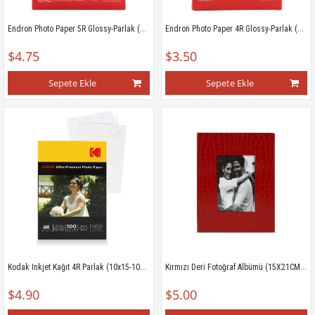
Endron Photo Paper 5R Glossy-Parlak (13X18cm) 100'lük 270g
Endron Photo Paper 4R Glossy-Parlak (10X15cm) 100'lük 270g
$4.75
$3.50
Sepete Ekle
Sepete Ekle
Kodak Inkjet Kağıt 4R Parlak (10x15-100'lük)260g
Kırmızı Deri Fotoğraf Albümü (15X21CM) 68100
$4.90
$5.00