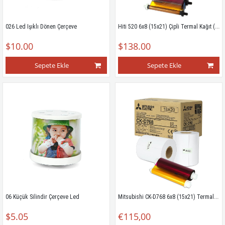
Hiti 520 6x8 (15x21) Çipli Termal Kağıt (Yeni tip)
026 Led Işıklı Dönen Çerçeve
$10.00
$138.00
Sepete Ekle
Sepete Ekle
Mitsubishi CK-D768 6x8 (15x21) Termal Kağıt
06 Küçük Silindir Çerçeve Led
$5.05
€115,00