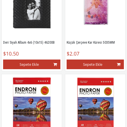
Deri Siyah Album 4x6 (10x15) 46200B
Küçük Çerçeve Kar Küresi 5035MM
$10.50
$2.07
Sepete Ekle
Sepete Ekle