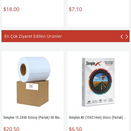
$18.00
$7.10
En Çok Ziyaret Edilen Ürünler
Simplex 15.2X65 Glossy (Parlak) 65 Metre
Simplex A5 (15X21mm) Gloss (Parlak) Ultra Premium Photo Paper 100'lük 
$20.50
$6.50