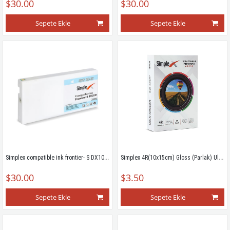
$30.00
$30.00
Sepete Ekle
Sepete Ekle
Simplex compatible ink frontier- S DX100(Sky blue)
Simplex 4R(10x15cm) Gloss (Parlak) Ultra Premium Photo Paper 100'lük (POŞETLİ!!!!)
$30.00
$3.50
Sepete Ekle
Sepete Ekle