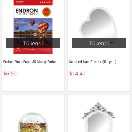
Tükendi
Tükendi
Endron Photo Paper A5 Glossy-Parlak (15X21cm) 100'lük 270g
Kalp Led Ayna Beyaz ( Çift ışıklı )
$6.50
$14.40