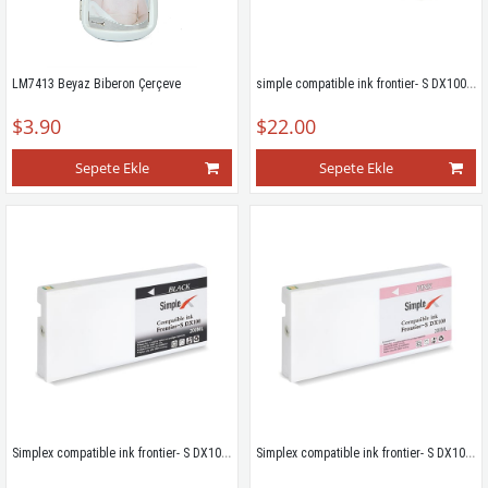
simple compatible ink frontier- S DX100 (Magenta)
LM7413 Beyaz Biberon Çerçeve
$3.90
$22.00
Sepete Ekle
Sepete Ekle
Simplex compatible ink frontier- S DX100(Black)
Simplex compatible ink frontier- S DX100(Pink)